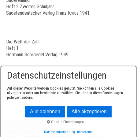
Sudetenland
Heft 2 Zweites Schuljahr
Sudetendeutscher Verlag Franz Kraus 1941
Die Welt der Zahl
Heft 1
Hermann Schroedel Verlag 1949
Datenschutzeinstellungen
Die Welt der Zahl
Auf dieser Website werden Cookies genutzt. Sie können alle Cookies
Rechenfibel für Volksschulen
akzeptieren oder nur bestimmte auswählen. Sie können diese Einstellungen
Hermann Schroedel Verlag
jederzeit ändern.
Alle ablehnen
Alle akzeptieren
Cookie-Einstellungen
RECHNEN UND LERNEN
für die Grundschule 1. Schuljahr
Datenschutzerklärung
|
Impressum