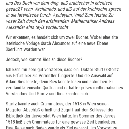
und Des Buch von dem ding auß arabischer in krichisch
gesacZT vonn Archimedo, und alß auf der krichischn sprach
in die lateinische Durch Apuleyum, Vnnd Zum letzten Zu
vnser Zeit durch den erfahrenden Mathematiker Andreas
Alexander eins teyls vordeutscht
Wir erkennen, es handelt sich um zwei Bücher. Wobei eine alte
lateinische Vorlage durch Alexander auf eine neue Ebene
überführt worden war.
Jedoch, wie kommt Ries an diese Bücher?
Ich kann mir sehr gut vorstellen, dass ein Doktor Sturtz/Stortz
aus Erfurt hier als Vermittler fungierte. Und die Auswahl auf
Adam Ries lenkte, denn Ries konnte lesen und schreiben. Er
verstand lateinische Quellen und er hatte großes mathematisches
Verständnis. Und Sturtz und Ries kannten sich.
Sturtz kannte auch Grammateus, der 1518 in Wien seinen
Magister-Abschluß erhielt und Zugriff auf den Schlüssel der
Bibliothek der Universität Wien hatte. Im Sommer des Jahres
1518 ließ sich Grammateus für eine gewisse Zeit beurlauben.
Eine Reise nach Baden wurde als Ziel genannt. Im Vorwort zu