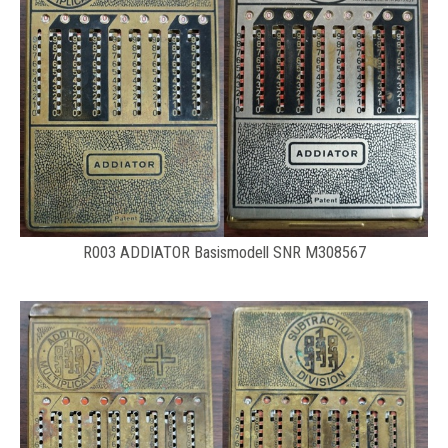
R003 ADDIATOR Basismodell SNR M308567