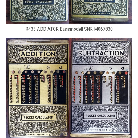
R433 ADDIATOR Basismodell SNR M067830