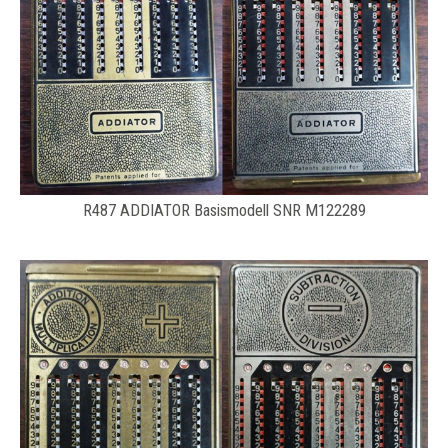
R487 ADDIATOR Basismodell SNR M122289