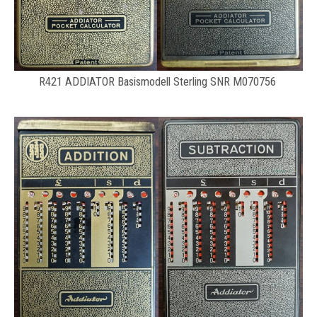
R421 ADDIATOR Basismodell Sterling SNR M070756