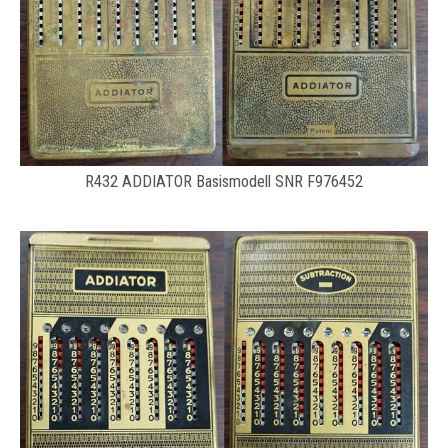
R432 ADDIATOR Basismodell SNR F976452