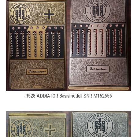
R528 ADDIATOR Basismodell SNR M162656