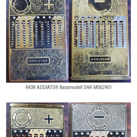
R438 ADDIATOR Basismodell SNR M062901