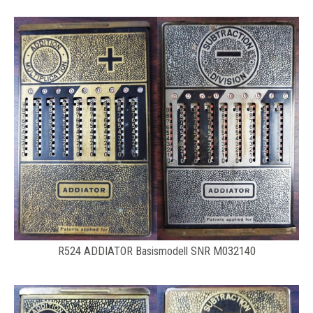
R524 ADDIATOR Basismodell SNR M032140