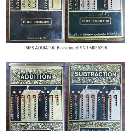
R488 ADDIATOR Basismodell SNR M065208