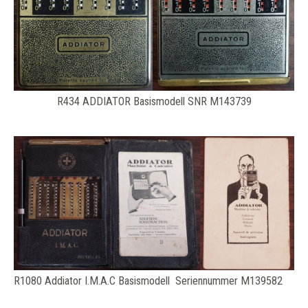
R434 ADDIATOR Basismodell SNR M143739
R1080 Addiator I.M.A.C Basismodell Seriennummer M139582