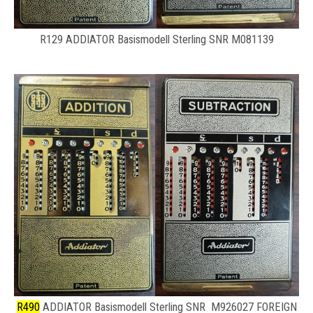
R129 ADDIATOR Basismodell Sterling SNR M081139
R490
ADDIATOR Basismodell Sterling SNR M926027 FOREIGN