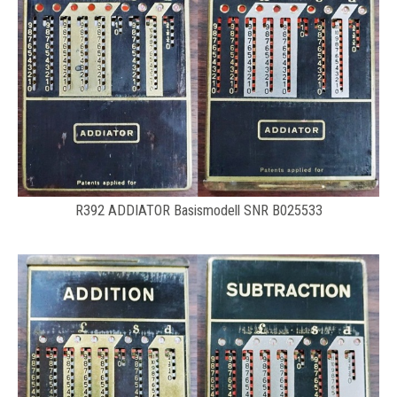
R392 ADDIATOR Basismodell SNR B025533