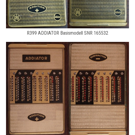
R399 ADDIATOR Basismodell SNR 165532