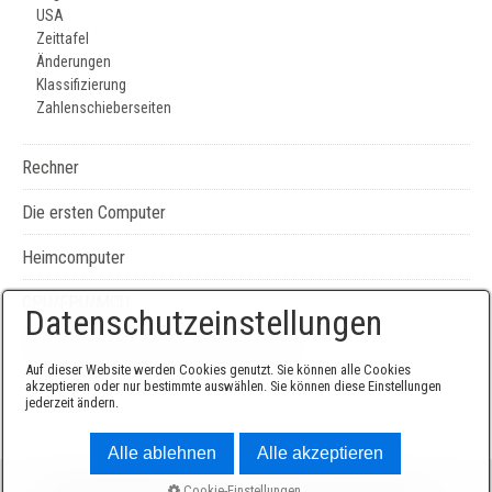
USA
Zeittafel
Änderungen
Klassifizierung
Zahlenschieberseiten
Rechner
Die ersten Computer
Heimcomputer
CPU/FPU/MCU
Datenschutzeinstellungen
Seiten-, Literatur-, und Geräteverzeichnis
Auf dieser Website werden Cookies genutzt. Sie können alle Cookies
akzeptieren oder nur bestimmte auswählen. Sie können diese Einstellungen
jederzeit ändern.
Alle ablehnen
Alle akzeptieren
© 2026 Sammlung Edgar Elsen -
Website erstellt mit
Cookie-Einstellungen