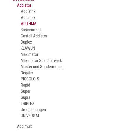
Addiator
Addiatrix
Addimax
ARITHMA
Basismodell
Castell Addiator
Duplex
KLAWUN
Maximator
Maximator Speicherwerk
Muster und Sondermodelle
Negativ
PICCOLO-S
Rapid
Super
Supra
TRIPLEX
Umrechnungen
UNIVERSAL
Addimult