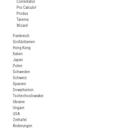
Correntator
Pro Calculo!
Produx
Tarema
Wizard
Frankreich
Großbritanien
Hong Kong
Italien
Japan
Polen
Schweden
Schweiz
Spanien
Sowjetunion
Tschechoslowakei
Ukraine
Ungarn
USA
Zeittafel
Änderungen