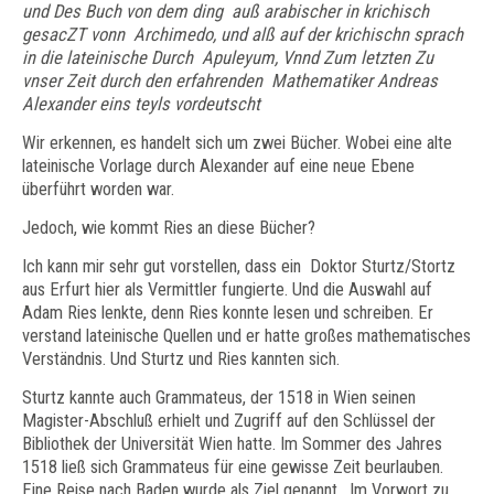
und Des Buch von dem ding auß arabischer in krichisch
gesacZT vonn Archimedo, und alß auf der krichischn sprach
in die lateinische Durch Apuleyum, Vnnd Zum letzten Zu
vnser Zeit durch den erfahrenden Mathematiker Andreas
Alexander eins teyls vordeutscht
Wir erkennen, es handelt sich um zwei Bücher. Wobei eine alte
lateinische Vorlage durch Alexander auf eine neue Ebene
überführt worden war.
Jedoch, wie kommt Ries an diese Bücher?
Ich kann mir sehr gut vorstellen, dass ein Doktor Sturtz/Stortz
aus Erfurt hier als Vermittler fungierte. Und die Auswahl auf
Adam Ries lenkte, denn Ries konnte lesen und schreiben. Er
verstand lateinische Quellen und er hatte großes mathematisches
Verständnis. Und Sturtz und Ries kannten sich.
Sturtz kannte auch Grammateus, der 1518 in Wien seinen
Magister-Abschluß erhielt und Zugriff auf den Schlüssel der
Bibliothek der Universität Wien hatte. Im Sommer des Jahres
1518 ließ sich Grammateus für eine gewisse Zeit beurlauben.
Eine Reise nach Baden wurde als Ziel genannt. Im Vorwort zu