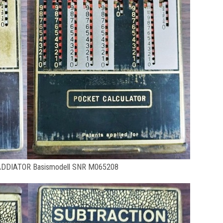
ADDIATOR Basismodell SNR M065208