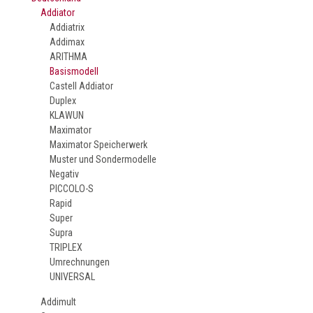
Addiator
Addiatrix
Addimax
ARITHMA
Basismodell
Castell Addiator
Duplex
KLAWUN
Maximator
Maximator Speicherwerk
Muster und Sondermodelle
Negativ
PICCOLO-S
Rapid
Super
Supra
TRIPLEX
Umrechnungen
UNIVERSAL
Addimult