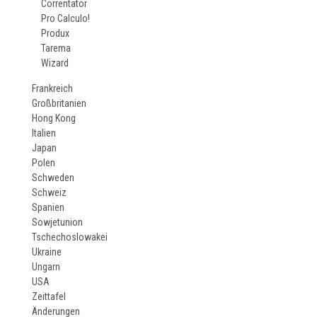
Correntator
Pro Calculo!
Produx
Tarema
Wizard
Frankreich
Großbritanien
Hong Kong
Italien
Japan
Polen
Schweden
Schweiz
Spanien
Sowjetunion
Tschechoslowakei
Ukraine
Ungarn
USA
Zeittafel
Änderungen