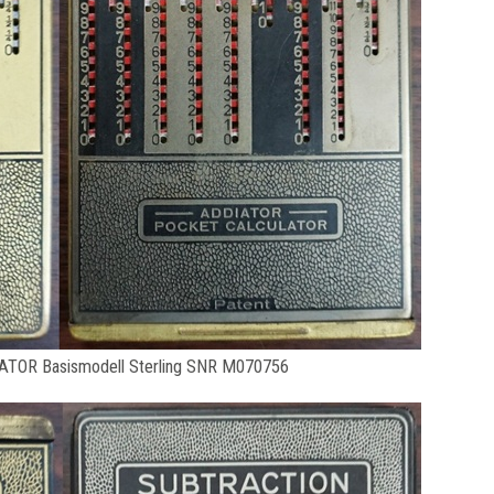
ATOR Basismodell Sterling SNR M070756