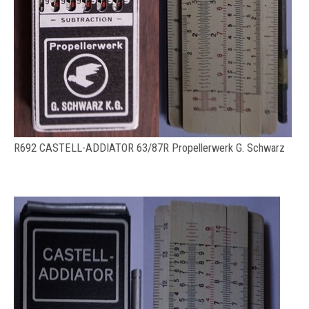
R692 CASTELL-ADDIATOR 63/87R Propellerwerk G. Schwarz