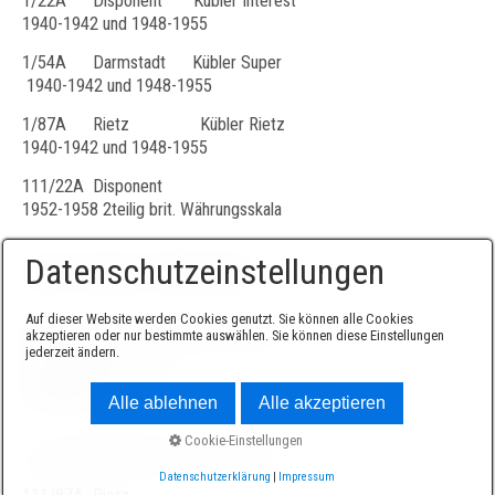
1/22A Disponent Kübler Interest
1940-1942 und 1948-1955
1/54A Darmstadt Kübler Super
1940-1942 und 1948-1955
1/87A Rietz Kübler Rietz
1940-1942 und 1948-1955
111/22A Disponent
1952-1958 2teilig brit. Währungsskala
Datenschutzeinstellungen
danach 1teilig brit. Währungsskala
Auf dieser Website werden Cookies genutzt. Sie können alle Cookies
gegen Ende (bis 1973) ohne W.skala
akzeptieren oder nur bestimmte auswählen. Sie können diese Einstellungen
jederzeit ändern.
111/54A Darmstadt
1952-1976
Alle ablehnen
Alle akzeptieren
Cookie-Einstellungen
um 1955 ADDIATOR aus Kunststoff
Datenschutzerklärung
|
Impressum