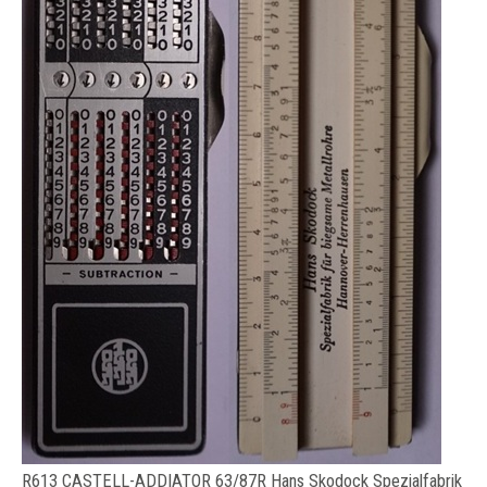
R613 CASTELL-ADDIATOR 63/87R Hans Skodock Spezialfabrik