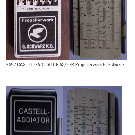
R692 CASTELL-ADDIATOR 63/87R Propellerwerk G. Schwarz