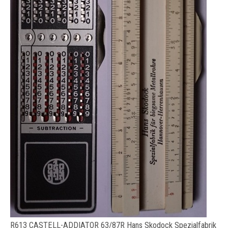
R613 CASTELL-ADDIATOR 63/87R Hans Skodock Spezialfabrik