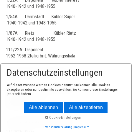
1/22A Disponent Kübler Interest
1940-1942 und 1948-1955
1/54A Darmstadt Kübler Super
1940-1942 und 1948-1955
1/87A Rietz Kübler Rietz
1940-1942 und 1948-1955
111/22A Disponent
1952-1958 2teilig brit. Währungsskala
Datenschutzeinstellungen
danach 1teilig brit. Währungsskala
Auf dieser Website werden Cookies genutzt. Sie können alle Cookies
gegen Ende (bis 1973) ohne W.skala
akzeptieren oder nur bestimmte auswählen. Sie können diese Einstellungen
jederzeit ändern.
111/54A Darmstadt
1952-1976
Alle ablehnen
Alle akzeptieren
Cookie-Einstellungen
um 1955 ADDIATOR aus Kunststoff
Datenschutzerklärung
|
Impressum