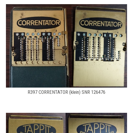
R397 CORRENTATOR (klein) SNR 126476