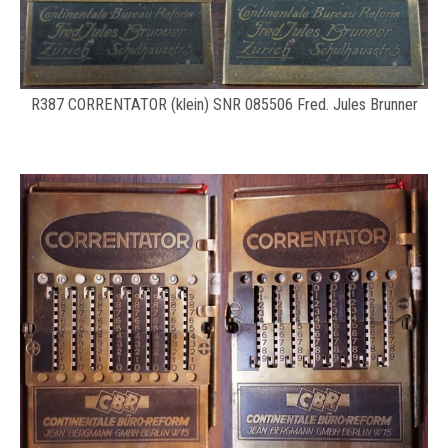
R387 CORRENTATOR (klein) SNR 085506 Fred. Jules Brunner