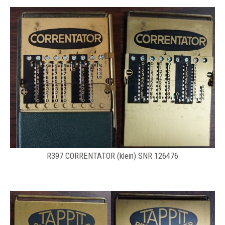
R397 CORRENTATOR (klein) SNR 126476