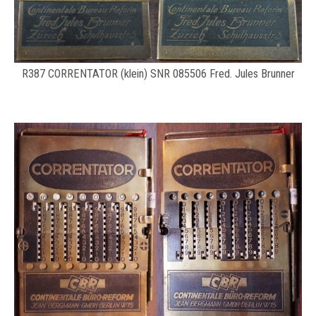
R387 CORRENTATOR (klein) SNR 085506 Fred. Jules Brunner