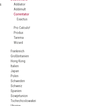
s
Addiator
Addimult
Correntator
Exactus
Pro Calculo!
Produx
Tarema
Wizard
Frankreich
Großbritanien
Hong Kong
Italien
Japan
Polen
Schweden
Schweiz
Spanien
Sowjetunion
Tschechoslowakei
Ukraine