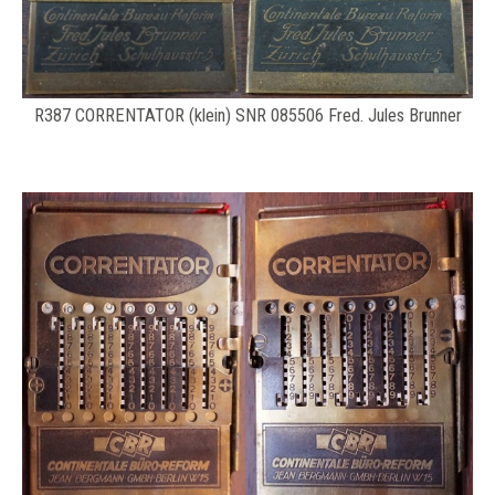
R387 CORRENTATOR (klein) SNR 085506 Fred. Jules Brunner