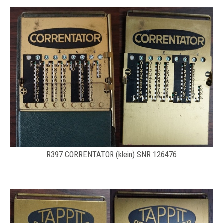
R397 CORRENTATOR (klein) SNR 126476