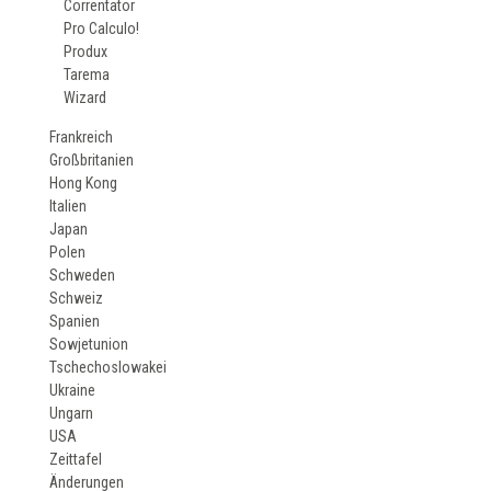
Correntator
Pro Calculo!
Produx
Tarema
Wizard
Frankreich
Großbritanien
Hong Kong
Italien
Japan
Polen
Schweden
Schweiz
Spanien
Sowjetunion
Tschechoslowakei
Ukraine
Ungarn
USA
Zeittafel
Änderungen