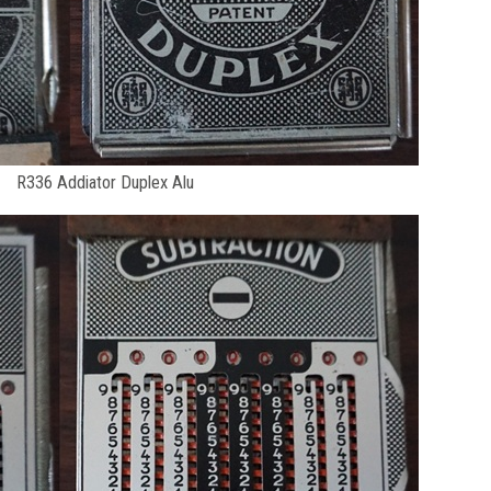
R336 Addiator Duplex Alu