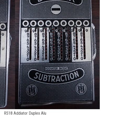
R518 Addiator Duplex Alu