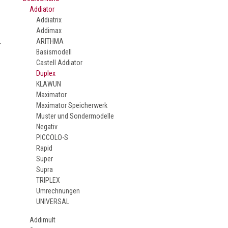
Addiator
Addiatrix
Addimax
ARITHMA
r
Basismodell
Castell Addiator
Duplex
KLAWUN
Maximator
Maximator Speicherwerk
Muster und Sondermodelle
Negativ
PICCOLO-S
Rapid
Super
Supra
TRIPLEX
Umrechnungen
UNIVERSAL
Addimult