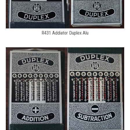
R431 Addiator Duplex Alu