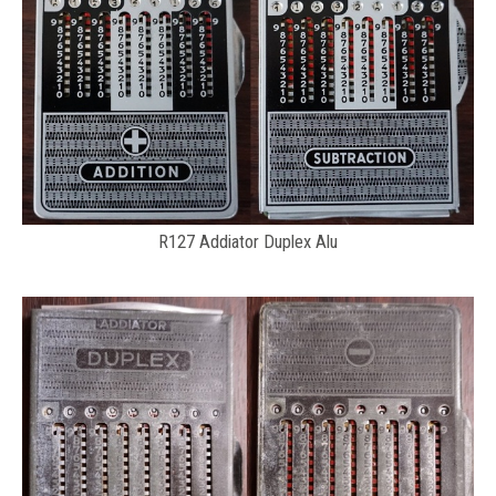
R127 Addiator Duplex Alu