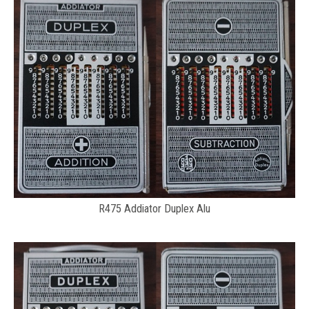
R475 Addiator Duplex Alu