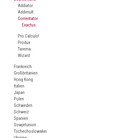
Addiator
Addimult
Correntator
Exactus
Pro Calculo!
Produx
Tarema
Wizard
Frankreich
Großbritanien
Hong Kong
Italien
Japan
Polen
Schweden
Schweiz
Spanien
Sowjetunion
Tschechoslowakei
Ukraine