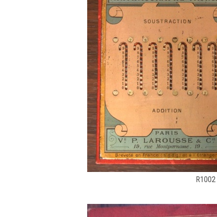
​R100