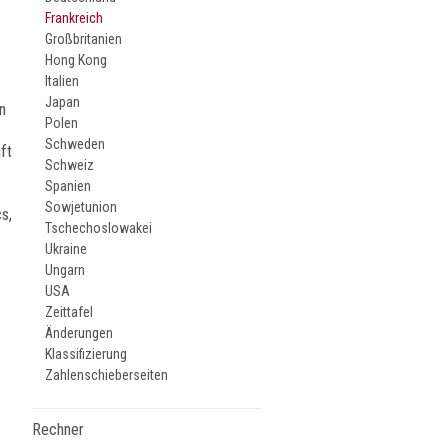
Frankreich
Großbritanien
Hong Kong
Italien
Japan
n
Polen
Schweden
ft
Schweiz
Spanien
Sowjetunion
s,
Tschechoslowakei
Ukraine
Ungarn
USA
Zeittafel
Änderungen
Klassifizierung
Zahlenschieberseiten
Rechner