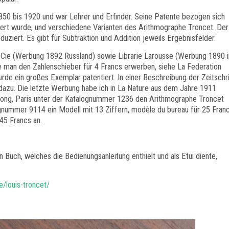
850 bis 1920 und war Lehrer und Erfinder. Seine Patente bezogen sich
iert wurde, und verschiedene Varianten des Arithmographe Troncet. Der
ziert. Es gibt für Subtraktion und Addition jeweils Ergebnisfelder.
& Cie (Werbung 1892 Russland) sowie Librarie Larousse (Werbung 1890 i
e man den Zahlenschieber für 4 Francs erwerben, siehe La Federation
de ein großes Exemplar patentiert. In einer Beschreibung der Zeitschri
 dazu. Die letzte Werbung habe ich in La Nature aus dem Jahre 1911
Dulong, Paris unter der Katalognummer 1236 den Arithmographe Troncet
ognummer 9114 ein Modell mit 13 Ziffern, modèle du bureau für 25 Franc
 45 Francs an.
n Buch, welches die Bedienungsanleitung enthielt und als Etui diente,
/louis-troncet/