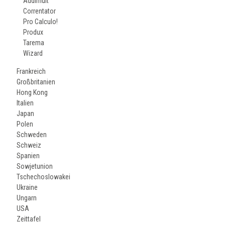
Addimult
Correntator
Pro Calculo!
Produx
Tarema
Wizard
Frankreich
Großbritanien
Hong Kong
Italien
Japan
Polen
Schweden
Schweiz
Spanien
Sowjetunion
Tschechoslowakei
Ukraine
Ungarn
USA
Zeittafel