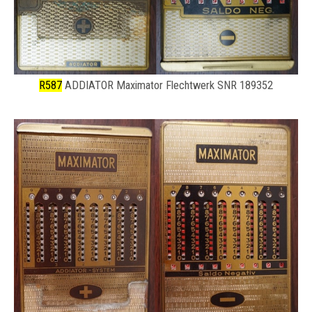
R587
ADDIATOR Maximator Flechtwerk SNR 189352