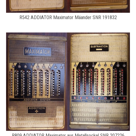
R542 ADDIATOR Maximator Mäander SNR 191832
R809 ADDIATOR Maximator aus Metallsockel SNR 207226