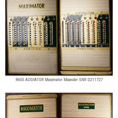
R605 ADDIATOR Maximator Mäander SNR D211727