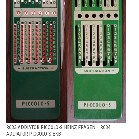
R633 ADDIATOR PICCOLO-S HEINZ FRAGEN R634
ADDIATOR PICCOLO-S EKB