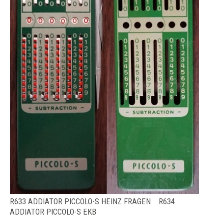
R633 ADDIATOR PICCOLO-S HEINZ FRAGEN R634
ADDIATOR PICCOLO-S EKB