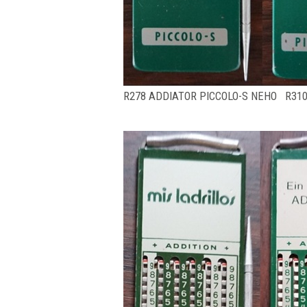
R278 ADDIATOR PICCOLO-S NEHO R310