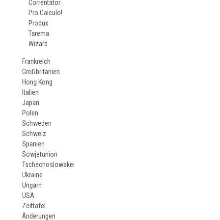
Correntator
Pro Calculo!
Produx
Tarema
Wizard
Frankreich
Großbritanien
Hong Kong
Italien
Japan
Polen
Schweden
Schweiz
Spanien
Sowjetunion
Tschechoslowakei
Ukraine
Ungarn
USA
Zeittafel
Änderungen