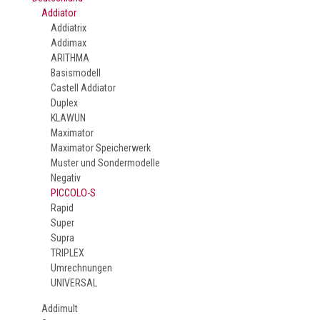
Addiator
Addiatrix
Addimax
ARITHMA
Basismodell
Castell Addiator
Duplex
KLAWUN
Maximator
Maximator Speicherwerk
Muster und Sondermodelle
Negativ
PICCOLO-S
Rapid
Super
Supra
TRIPLEX
Umrechnungen
UNIVERSAL
Addimult