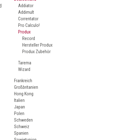
d
Addiator
Addimult
Correntator
Pro Calculo!
Produx
Record
Hersteller Produx
Produx Zubehör
Tarema
Wizard
Frankreich
Großbritanien
Hong Kong
Italien
Japan
Polen
Schweden
Schweiz
Spanien
Sowjetunion