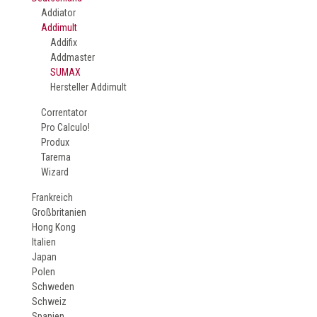
Addiator
Addimult
Addifix
Addmaster
SUMAX
Hersteller Addimult
Correntator
Pro Calculo!
Produx
Tarema
Wizard
Frankreich
Großbritanien
Hong Kong
Italien
Japan
Polen
Schweden
Schweiz
Spanien