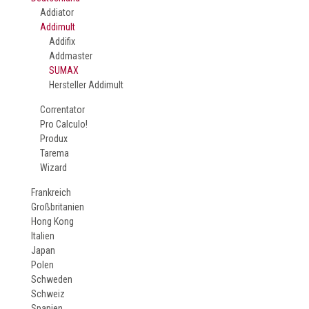
Addiator
Addimult
Addifix
Addmaster
SUMAX
Hersteller Addimult
Correntator
Pro Calculo!
Produx
Tarema
Wizard
Frankreich
Großbritanien
Hong Kong
Italien
Japan
Polen
Schweden
Schweiz
Spanien