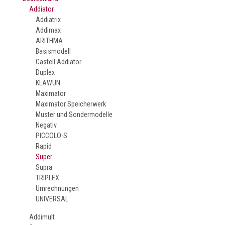
Addiator
Addiatrix
Addimax
ARITHMA
Basismodell
Castell Addiator
Duplex
KLAWUN
Maximator
Maximator Speicherwerk
Muster und Sondermodelle
Negativ
PICCOLO-S
Rapid
Super
Supra
TRIPLEX
Umrechnungen
UNIVERSAL
Addimult