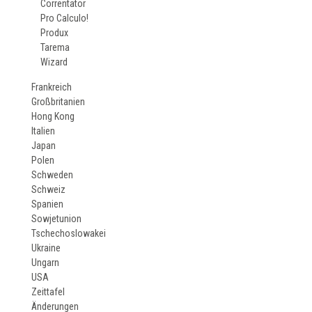
Correntator
Pro Calculo!
Produx
Tarema
Wizard
Frankreich
Großbritanien
Hong Kong
Italien
Japan
Polen
Schweden
Schweiz
Spanien
Sowjetunion
Tschechoslowakei
Ukraine
Ungarn
USA
Zeittafel
Änderungen