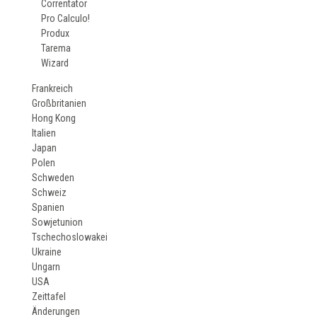
Correntator
Pro Calculo!
Produx
Tarema
Wizard
Frankreich
Großbritanien
Hong Kong
Italien
Japan
Polen
Schweden
Schweiz
Spanien
Sowjetunion
Tschechoslowakei
Ukraine
Ungarn
USA
Zeittafel
Änderungen