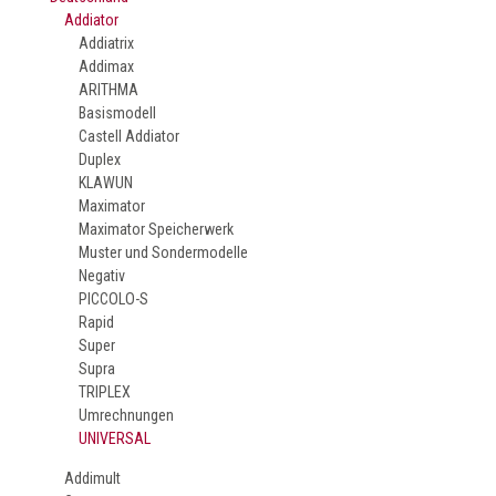
Addiator
Addiatrix
Addimax
ARITHMA
Basismodell
Castell Addiator
Duplex
KLAWUN
Maximator
Maximator Speicherwerk
Muster und Sondermodelle
Negativ
PICCOLO-S
Rapid
Super
Supra
TRIPLEX
Umrechnungen
UNIVERSAL
Addimult