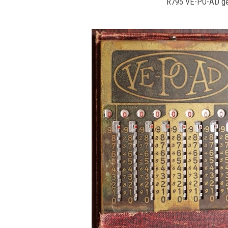
R795 VE-PO-AD gege