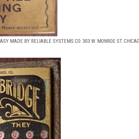
EASY MADE BY RELIABLE SYSTEMS CO: 303 W. MONROE ST. CHICA