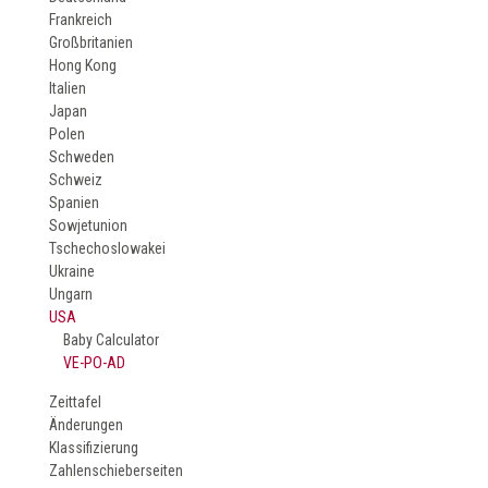
Frankreich
Großbritanien
Hong Kong
Italien
Japan
Polen
Schweden
Schweiz
Spanien
Sowjetunion
Tschechoslowakei
Ukraine
Ungarn
USA
Baby Calculator
VE-PO-AD
Zeittafel
Änderungen
Klassifizierung
Zahlenschieberseiten