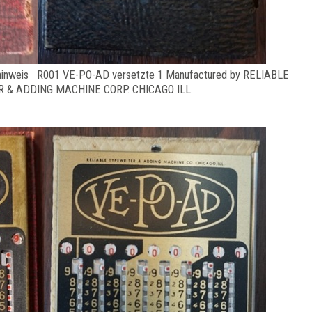
hinweis R001 VE-PO-AD versetzte 1 Manufactured by RELIABLE
 & ADDING MACHINE CORP. CHICAGO ILL.