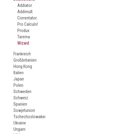
Addiator
Addimult
Correntator
Pro Calculo!
Produx
Tarema
Wizard
Frankreich
Großbritanien
Hong Kong
Italien
Japan
Polen
Schweden
Schweiz
Spanien
Sowjetunion
Tschechoslowakei
Ukraine
Ungarn