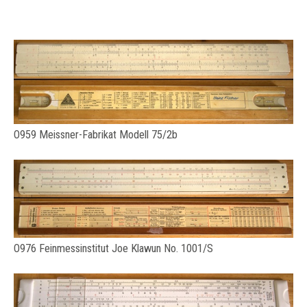
O959 Meissner-Fabrikat Modell 75/2b
O976 Feinmessinstitut Joe Klawun No. 1001/S