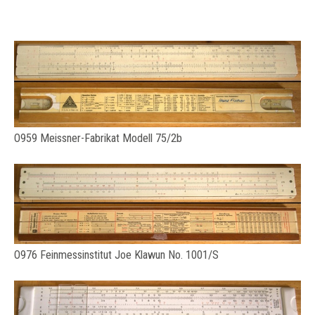
O959 Meissner-Fabrikat Modell 75/2b
O976 Feinmessinstitut Joe Klawun No. 1001/S