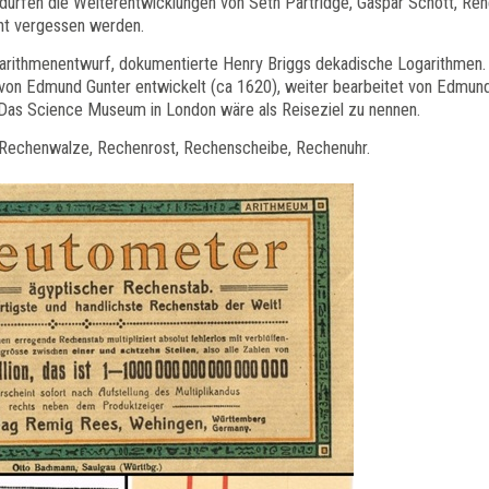
rfen die Weiterentwicklungen von Seth Partridge, Gaspar Schott, Re
icht vergessen werden.
garithmenentwurf, dokumentierte Henry Briggs dekadische Logarithmen.
von Edmund Gunter entwickelt (ca 1620), weiter bearbeitet von Edmun
Das Science Museum in London wäre als Reiseziel zu nennen.
 Rechenwalze, Rechenrost, Rechenscheibe, Rechenuhr.