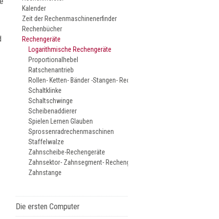
né
Kalender
Zeit der Rechenmaschinenerfinder
Rechenbücher
d
Rechengeräte
Logarithmische Rechengeräte
Proportionalhebel
Ratschenantrieb
Rollen- Ketten- Bänder -Stangen- Rechengeräte
Schaltklinke
Schaltschwinge
Scheibenaddierer
Spielen Lernen Glauben
Sprossenradrechenmaschinen
Staffelwalze
Zahnscheibe-Rechengeräte
Zahnsektor- Zahnsegment- Rechengeräte
Zahnstange
Die ersten Computer