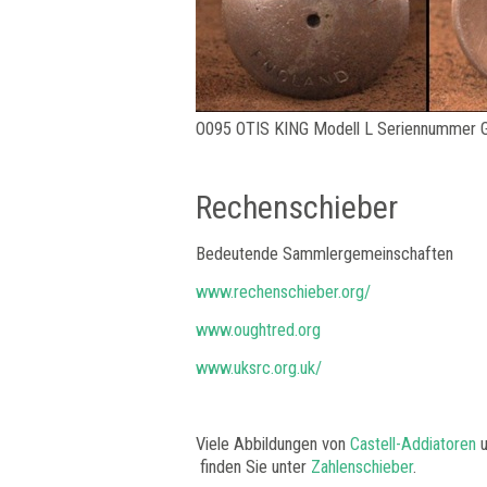
O095 OTIS KING Modell L Seriennummer 
Rechenschieber
Bedeutende Sammlergemeinschaften
www.rechenschieber.org/
www.oughtred.org
www.uksrc.org.uk/
Viele Abbildungen von
Castell-Addiatoren
u
finden Sie unter
Zahlenschieber
.