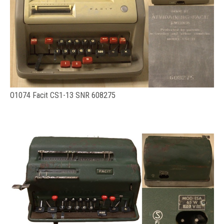
O1074 Facit CS1-13 SNR 608275