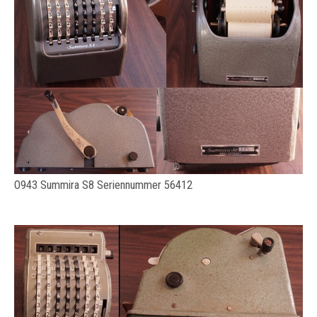
O943 Summira S8 Seriennummer 56412