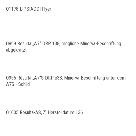
O1178 LIPSIADDI Flyer
O899 Résulta „A7“ DRP 138, mögliche Minerva-Beschriftung
abgekratzt
O955 Résulta „A7“S DRP x38, Minerva-Beschriftung unter dem
A7S - Schild
O1005 Resulta-AS„7“ Herstelldatum 136