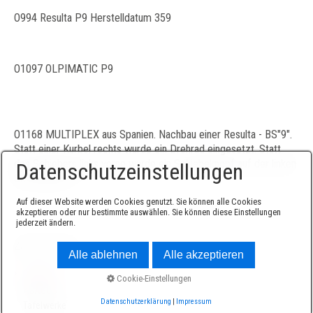
O994 Resulta P9 Herstelldatum 359
O1097 OLPIMATIC P9
O1168 MULTIPLEX aus Spanien. Nachbau einer Resulta - BS"9".
Statt einer Kurbel rechts wurde ein Drehrad eingesetzt. Statt
des Schiebers links vorne wurde ein Schiebeknopf auf der linken
Datenschutzeinstellungen
Seite plaziert.
Auf dieser Website werden Cookies genutzt. Sie können alle Cookies
akzeptieren oder nur bestimmte auswählen. Sie können diese Einstellungen
jederzeit ändern.
Zahlenschieber
Alle ablehnen
Alle akzeptieren
›
Rechner
Cookie-Einstellungen
ABACUS
Datenschutzerklärung
|
Impressum
Tafelwerke