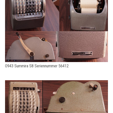
O943 Summira S8 Seriennummer 56412